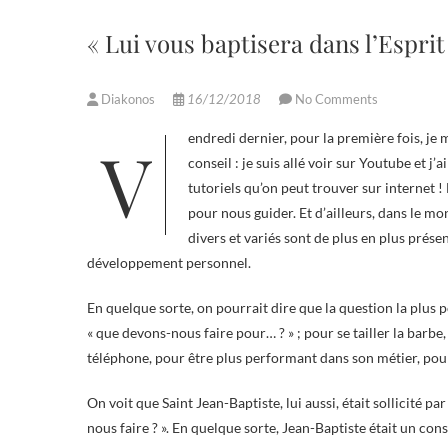
« Lui vous baptisera dans l’Esprit S
Diakonos
16/12/2018
No Comments
Vendredi dernier, pour la première fois, je me suis taillé la barbe. Comme je n’avais jamais fait cela, eh bien j’ai pris
conseil : je suis allé voir sur Youtube et j’
tutoriels qu’on peut trouver sur internet 
pour nous guider. Et d’ailleurs, dans le mo
divers et variés sont de plus en plus prés
développement personnel.
En quelque sorte, on pourrait dire que la question la plus p
« que devons-nous faire pour… ? » ; pour se tailler la barbe,
téléphone, pour être plus performant dans son métier, pour 
On voit que Saint Jean-Baptiste, lui aussi, était sollicité 
nous faire ? ». En quelque sorte, Jean-Baptiste était un cons