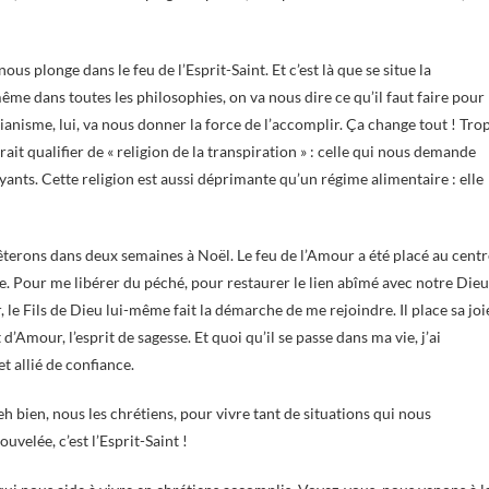
 nous plonge dans le feu de l’Esprit-Saint. Et c’est là que se situe la
ême dans toutes les philosophies, on va nous dire ce qu’il faut faire pour
anisme, lui, va nous donner la force de l’accomplir. Ça change tout ! Tro
t qualifier de « religion de la transpiration » : celle qui nous demande
yants. Cette religion est aussi déprimante qu’un régime alimentaire : elle
s fêterons dans deux semaines à Noël. Le feu de l’Amour a été placé au cent
 Pour me libérer du péché, pour restaurer le lien abîmé avec notre Dieu
le Fils de Dieu lui-même fait la démarche de me rejoindre. Il place sa joi
 d’Amour, l’esprit de sagesse. Et quoi qu’il se passe dans ma vie, j’ai
t allié de confiance.
h bien, nous les chrétiens, pour vivre tant de situations qui nous
velée, c’est l’Esprit-Saint !