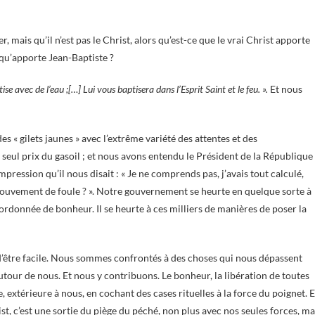
, mais qu’il n’est pas le Christ, alors qu’est-ce que le vrai Christ apporte
e qu’apporte Jean-Baptiste ?
se avec de l’eau ;[…] Lui vous baptisera dans l’Esprit Saint et le feu. ».
Et nous
 « gilets jaunes » avec l’extrême variété des attentes et des
 seul prix du gasoil ; et nous avons entendu le Président de la République
impression qu’il nous disait : « Je ne comprends pas, j’avais tout calculé,
uvement de foule ? ». Notre gouvernement se heurte en quelque sorte à
ordonnée de bonheur. Il se heurte à ces milliers de manières de poser la
n d’être facile. Nous sommes confrontés à des choses qui nous dépassent
autour de nous. Et nous y contribuons. Le bonheur, la libération de toutes
extérieure à nous, en cochant des cases rituelles à la force du poignet. E
ist, c’est une sortie du piège du péché, non plus avec nos seules forces, ma