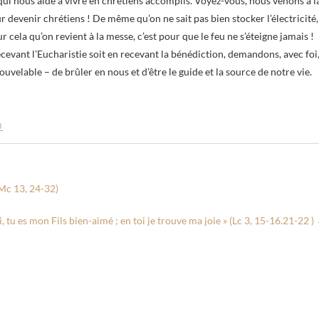
qui nous aide à vivre en chrétiens accomplis. Voyez-vous, nous venons à l
evenir chrétiens ! De même qu’on ne sait pas bien stocker l’électricité,
 cela qu’on revient à la messe, c’est pour que le feu ne s’éteigne jamais !
evant l’Eucharistie soit en recevant la bénédiction, demandons, avec foi
ouvelable – de brûler en nous et d’être le guide et la source de notre vie.
8
(Mc 13, 24-32)
i, tu es mon Fils bien-aimé ; en toi je trouve ma joie » (Lc 3, 15-16.21-22 )