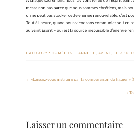
A chaque sacrement, nous ravivons le feu de l’Esprit Saint 
messe non pas parce que nous sommes chrétiens, mais pour d
on ne peut pas stocker cette énergie renouvelable, c’est pour
Tout à l’heure, quand nous viendrons communier soit en rec
au Saint Esprit – qui est la source inépuisable d’énergie ren
CATEGORY :
HOMÉLIES
ANNÉE C
,
AVENT
,
LC 3 10-1
←
«Laissez-vous instruire par la comparaison du figuier » 
« To
Laisser un commentaire