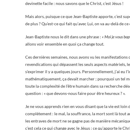
devinette facile : nous savons que le Christ, c’est Jésus !
Mais alors, puisque ce que Jean-Baptiste apporte, c’est super
de plus ? Qu’est-ce qui fait qu’avec Lui, on va au-delà de c
Jean-Baptiste nous le dit dans une phrase :
« Moi je vous bapti
allons voir ensemble en quoi ça change tout.
Ces dernières semaines, nous avons vu les manifestations des
revendications qui dépassent les seuls aspects matériels, le
s’exprimer il y a quelques jours. Personnellement, j’ai eu l’
mathématiquement, ça devait marcher ; pourquoi un tel mo
toute la complexité de l’être humain dans sa recherche dés
question : « que devons-nous faire pour être heureux ? ».
Je ne vous apprends rien en vous disant que la vie est loi
complètement : le mal, la souffrance, la mort sont là tout 
les entraves de mort ne se gagne pas de manière mécanique, 
c’est cela ce qui change avec le Jésus : ce qu’apporte le Chr