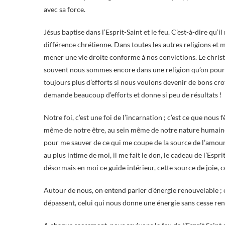
avec sa force.
Jésus baptise dans l’Esprit-Saint et le feu. C’est-à-dire qu’il
différence chrétienne. Dans toutes les autres religions et m
mener une vie droite conforme à nos convictions. Le christi
souvent nous sommes encore dans une religion qu’on pourrai
toujours plus d’efforts si nous voulons devenir de bons cro
demande beaucoup d’efforts et donne si peu de résultats !
Notre foi, c’est une foi de l’incarnation ; c’est ce que nou
même de notre être, au sein même de notre nature humaine.
pour me sauver de ce qui me coupe de la source de l’amour, 
au plus intime de moi, il me fait le don, le cadeau de l’Esprit
désormais en moi ce guide intérieur, cette source de joie, ce
Autour de nous, on entend parler d’énergie renouvelable ; e
dépassent, celui qui nous donne une énergie sans cesse renou