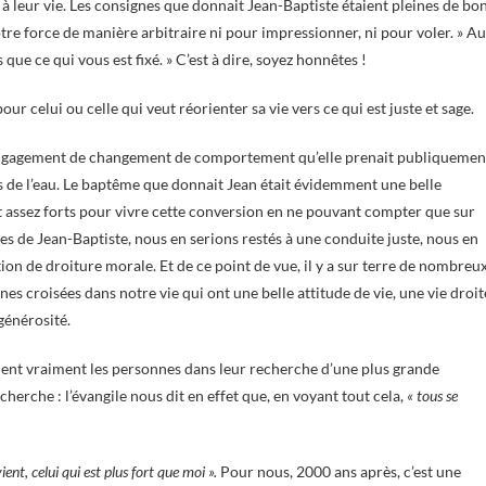
à leur vie. Les consignes que donnait Jean-Baptiste étaient pleines de bo
 votre force de manière arbitraire ni pour impressionner, ni pour voler. » A
 que ce qui vous est fixé. » C’est à dire, soyez honnêtes !
 celui ou celle qui veut réorienter sa vie vers ce qui est juste et sage.
engagement de changement de comportement qu’elle prenait publiquemen
 de l’eau. Le baptême que donnait Jean était évidemment une belle
t assez forts pour vivre cette conversion en ne pouvant compter que sur
les de Jean-Baptiste, nous en serions restés à une conduite juste, nous en
stion de droiture morale. Et de ce point de vue, il y a sur terre de nombreu
nes croisées dans notre vie qui ont une belle attitude de vie, une vie droit
 générosité.
aient vraiment les personnes dans leur recherche d’une plus grande
cherche : l’évangile nous dit en effet que, en voyant tout cela,
« tous se
 vient, celui qui est plus fort que moi ».
Pour nous, 2000 ans après, c’est une