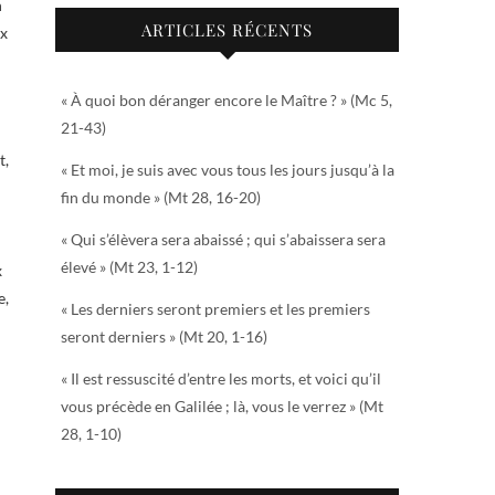
n
ARTICLES RÉCENTS
ux
« À quoi bon déranger encore le Maître ? » (Mc 5,
21-43)
t,
« Et moi, je suis avec vous tous les jours jusqu’à la
fin du monde » (Mt 28, 16-20)
« Qui s’élèvera sera abaissé ; qui s’abaissera sera
élevé » (Mt 23, 1-12)
x
e,
« Les derniers seront premiers et les premiers
seront derniers » (Mt 20, 1-16)
« Il est ressuscité d’entre les morts, et voici qu’il
vous précède en Galilée ; là, vous le verrez » (Mt
28, 1-10)