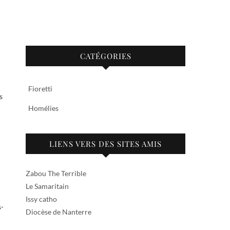
CATÉGORIES
Fioretti
s
Homélies
LIENS VERS DES SITES AMIS
Zabou The Terrible
Le Samaritain
Issy catho
s-
Diocèse de Nanterre