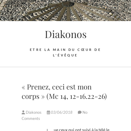
Skip
to
content
Diakonos
ETRE LA MAIN DU CŒUR DE
L'ÉVÊQUE
« Prenez, ceci est mon
corps » (Mc 14, 12-16.22-26)
Diakonos
03/06/2018
No
Comments