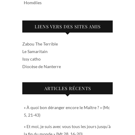
Homélies
LIENS VERS DES SITES AMIS
Zabou The Terrible
Le Samaritain
Issy catho
Diocèse de Nanterre
ARTICLES RÉCENTS
« À quoi bon déranger encore le Maître ? » (Mc
5, 21-43)
« Et moi, je suis avec vous tous les jours jusqu’à
la fin du monde » (Mt 28, 16-20)